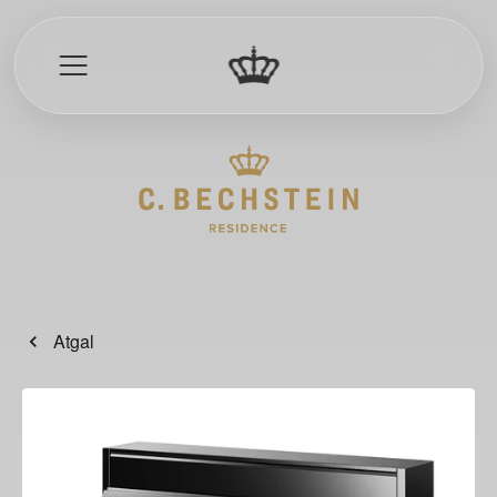
ninai
Atgal
pijonai