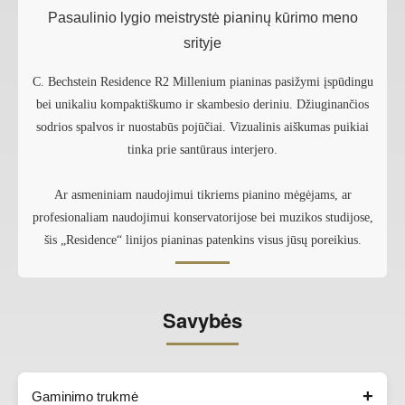
Pasaulinio lygio meistrystė pianinų kūrimo meno
srityje
C. Bechstein Residence R2 Millenium pianinas pasižymi įspūdingu
bei unikaliu kompaktiškumo ir skambesio deriniu. Džiuginančios
sodrios spalvos ir nuostabūs pojūčiai. Vizualinis aiškumas puikiai
tinka prie santūraus interjero.
Ar asmeniniam naudojimui tikriems pianino mėgėjams, ar
profesionaliam naudojimui konservatorijose bei muzikos studijose,
šis „Residence“ linijos pianinas patenkins visus jūsų poreikius.
Savybės
Gaminimo trukmė