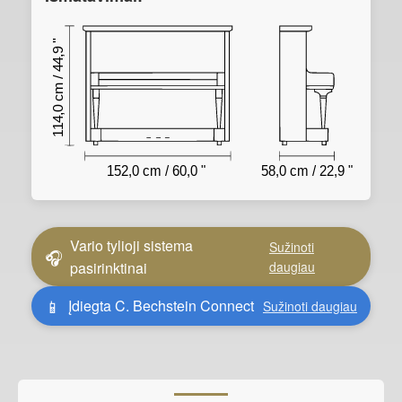
114,0 cm / 44,9 "
152,0 cm / 60,0 "
58,0 cm / 22,9 "
Vario tylioji sistema
Sužinoti
🎧
pasirinktinai
daugiau
📱
Įdiegta C. Bechstein Connect
Sužinoti daugiau