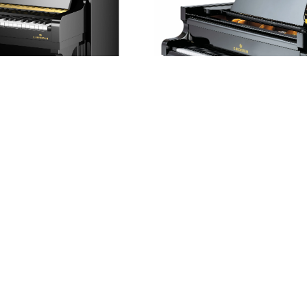
Fortepijonai
ės garso sintezė
Patirkite neprilygstamas ak
Peržiūrėti daugiau →