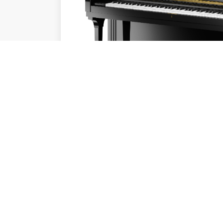
Pianinai
Elegantiško dizaino ir aukščiausios kokyb
Peržiūrėti daugiau →